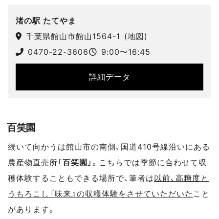
スポットデータ
渚の駅 たてやま
千葉県館山市館山1564-1
(
地図
)
0470-22-3606
9:00〜16:45
詳細データ
百笑園
続いて向かうは館山市の南側、国道410号線沿いにある
農産物直売所「
百笑園
」。こちらでは季節に合わせて収
穫体験することもできる場所で、筆者は
以前、高糖度と
うもろこし『味来』の収穫体験をさせていただいた
こと
があります。