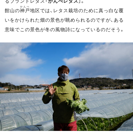
るブランドレタス「
かんべレタス
」。
かんべ
館山の
神戸
地区では、レタス栽培のために真っ白な覆
いをかけられた畑の景色が眺められるのですが、ある
意味でこの景色が冬の風物詩になっているのだそう。