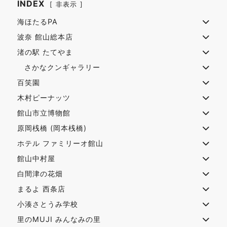
INDEX
非表示
海ほたるPA
波奈 館山総本店
渚の駅 たてやま
さかなクンギャラリー
百笑園
木村ピーナッツ
館山市立博物館
原岡桟橋 (岡本桟橋)
ホテル ファミリーオ館山
館山中村屋
白間津の花畑
まるよ 西条店
小湊さとうみ学校
里のMUJI みんなみの里