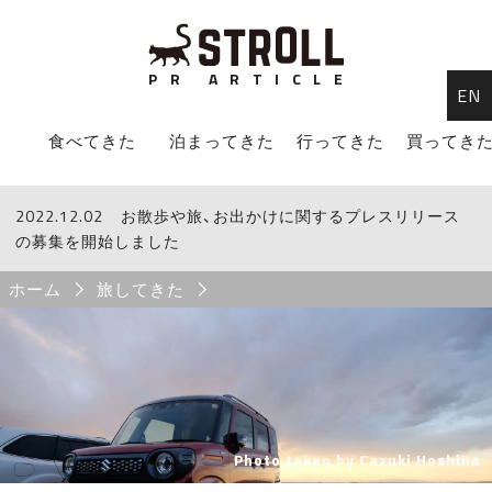
P
R
A
R
T
I
C
L
E
EN
STROLL Menu
食べてきた
泊まってきた
行ってきた
買ってき
2022.12.02
STROLLからのお知らせ
お散歩や旅、お出かけに関するプレスリリース
の募集を開始しました
Breadcrumb
ホーム
旅してきた
Photo taken by Cazuki Hoshina