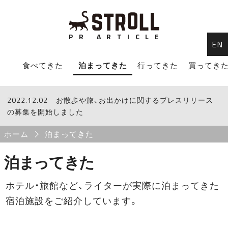
P
R
A
R
T
I
C
L
E
EN
STROLL Menu
食べてきた
泊まってきた
行ってきた
買ってき
2022.12.02
STROLLからのお知らせ
お散歩や旅、お出かけに関するプレスリリース
の募集を開始しました
Breadcrumb
ホーム
泊まってきた
泊まってきた
ホテル・旅館など、ライターが実際に泊まってきた
宿泊施設をご紹介しています。