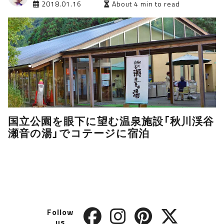
2018.01.16
About 4 min to read
国立公園を眼下に望む温泉施設「秋川渓谷
瀬音の湯」でコテージに宿泊
Follow
us