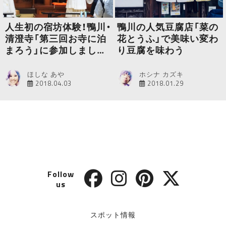
人生初の宿坊体験！鴨川・
鴨川の人気豆腐店「菜の
清澄寺「第三回お寺に泊
花とうふ」で美味い変わ
まろう」に参加しました
り豆腐を味わう
（1日目）
ほしな あや
ホシナ カズキ
2018.04.03
2018.01.29
Follow
us
スポット情報