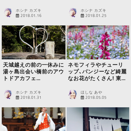
す
ホシナ カズキ
ホシナ カズキ
2018.01.16
2018.01.25
天城越えの前の一休みに
ネモフィラやチューリ
湯ヶ島出会い橋前のアウ
ップ、パンジーなど綺麗
トドアカフェ
なお花がたくさん! 東
「MadoroMi」
京・立川【国営昭和記念
公園】
ホシナ カズキ
ほしな あや
2018.01.31
2018.05.05