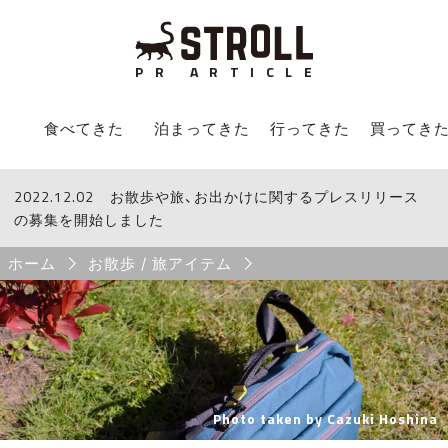
P
R
A
R
T
I
C
L
E
STROLL Menu
食べてきた
泊まってきた
行ってきた
買ってき
2022.12.02
STROLLからのお知らせ
お散歩や旅、お出かけに関するプレスリリース
の募集を開始しました
Breadcrumb
ホーム
お散歩 / 旅アイテム
Photo taken by Cazuki Hoshina