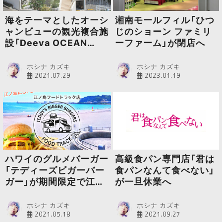
海をテーマとしたオーシ
湘南モールフィル「ひつ
ャンビューの観光複合施
じのショーン ファミリ
設「Deeva OCEAN
ーファーム」が閉店へ
FIELD 熱海SPA」がオー
プン
ホシナ カズキ
ホシナ カズキ
2021.07.29
2023.01.19
ハワイのグルメバーガー
高級食パン専門店「君は
「テディーズビガーバー
食パンなんて食べない」
ガー」が期間限定で江の
が一旦休業へ
島にオープン
ホシナ カズキ
ホシナ カズキ
2021.05.18
2021.09.27