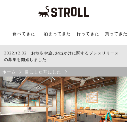
STROLL Menu
食べてきた
泊まってきた
行ってきた
買ってき
2022.12.02
STROLLからのお知らせ
お散歩や旅、お出かけに関するプレスリリース
の募集を開始しました
Breadcrumb
ホーム
目にした耳にした