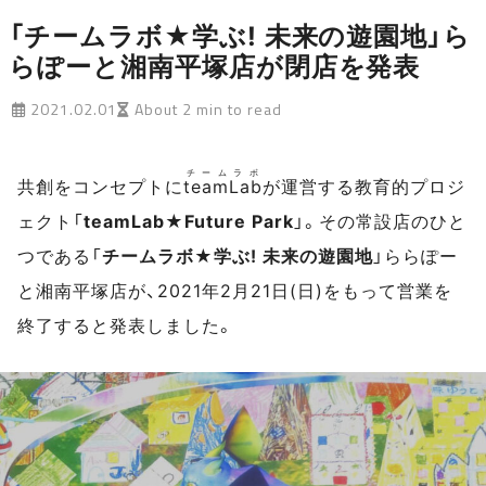
「チームラボ★学ぶ! 未来の遊園地」ら
らぽーと湘南平塚店が閉店を発表
2021.02.01
About 2 min to read
チームラボ
共創をコンセプトに
teamLab
が運営する教育的プロジ
ェクト「
teamLab★Future Park
」。その常設店のひと
つである「
チームラボ★学ぶ! 未来の遊園地
」ららぽー
と湘南平塚店が、2021年2月21日(日)をもって営業を
終了すると発表しました。