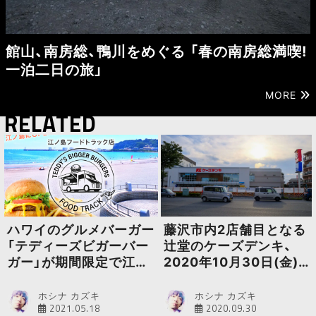
館山、南房総、鴨川をめぐる 「春の南房総満喫!
一泊二日の旅」
MORE
RELATED
ハワイのグルメバーガー
藤沢市内2店舗目となる
「テディーズビガーバー
辻堂のケーズデンキ、
ガー」が期間限定で江の
2020年10月30日(金)
島にオープン
オープン
ホシナ カズキ
ホシナ カズキ
2021.05.18
2020.09.30