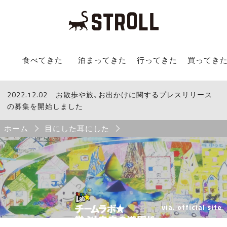
STROLL Menu
食べてきた
泊まってきた
行ってきた
買ってき
2022.12.02
STROLLからのお知らせ
お散歩や旅、お出かけに関するプレスリリース
の募集を開始しました
Breadcrumb
ホーム
目にした耳にした
via.
official site