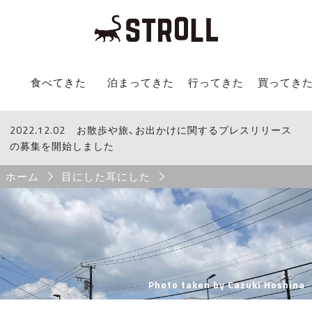
STROLL Menu
食べてきた
泊まってきた
行ってきた
買ってき
2022.12.02
STROLLからのお知らせ
お散歩や旅、お出かけに関するプレスリリース
の募集を開始しました
Breadcrumb
ホーム
目にした耳にした
Photo taken by Cazuki Hoshina