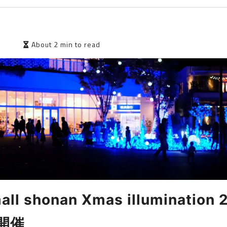
8
About 2 min to read
all shonan Xmas illumination 
開催