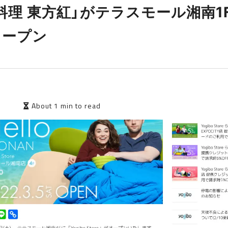
料理 東方紅」がテラスモール湘南1
オープン
3
About 1 min to read