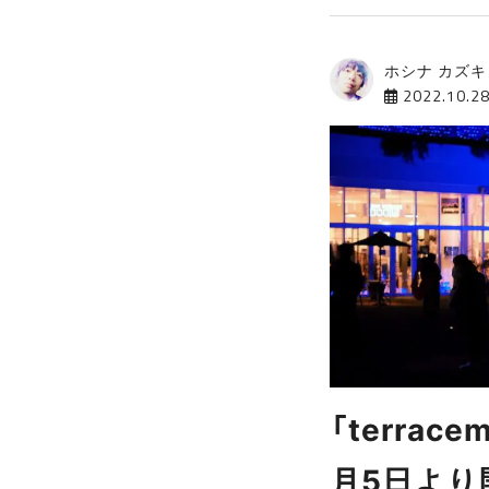
ホシナ カズキ
2022.10.2
「terracem
月5日より