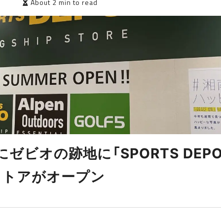
7
About 2 min to read
にゼビオの跡地に「SPORTS DEP
ストアがオープン