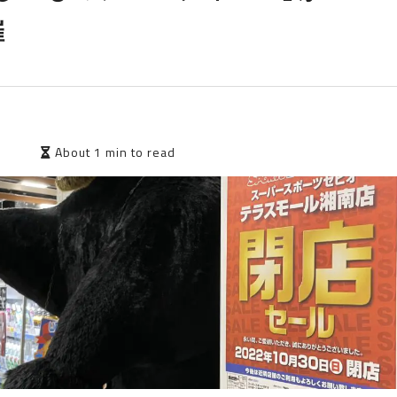
催
8
About 1 min to read