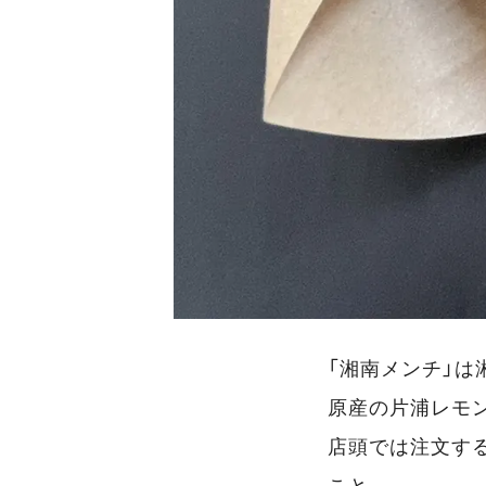
「湘南メンチ」は
原産の片浦レモ
店頭では注文す
こと。