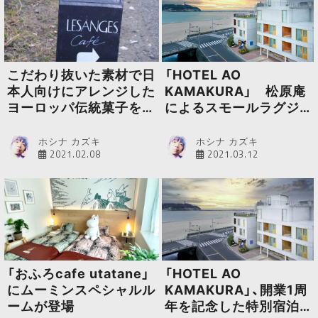
こだわり抜いた素材で日
「HOTEL AO
本人向けにアレンジした
KAMAKURA」 松原庵
ヨーロッパ伝統菓子を味
によるスモールラグジ
わえる「鎌倉レ・ザンジ
ュアリーホテルが開業
ュ」
ホシナ カズキ
ホシナ カズキ
2021.02.08
2021.03.12
「おふろcafe utatane」
「HOTEL AO
にムーミンスペシャルル
KAMAKURA」、開業1周
ームが登場
年を記念した特別宿泊