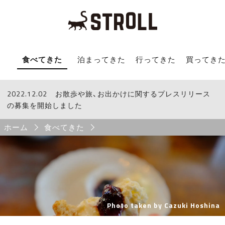
STROLL Menu
食べてきた
泊まってきた
行ってきた
買ってき
2022.12.02
STROLLからのお知らせ
お散歩や旅、お出かけに関するプレスリリース
の募集を開始しました
Breadcrumb
ホーム
食べてきた
Photo taken by Cazuki Hoshina