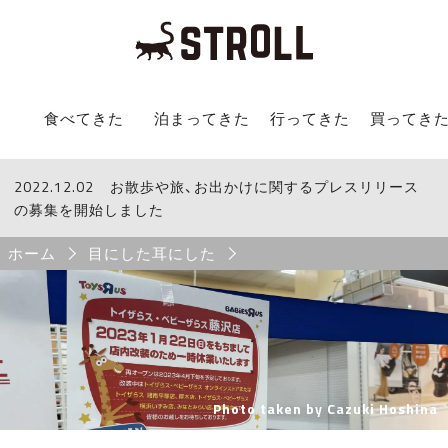
STROLL Menu
食べてきた
泊まってきた
行ってきた
買ってき
2022.12.02
STROLLからのお知らせ
お散歩や旅、お出かけに関するプレスリリース
の募集を開始しました
Breadcrumb
ホーム
目にした耳にした
Photo taken by Cazuki Hoshina