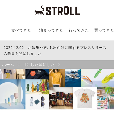
STROLL Menu
食べてきた
泊まってきた
行ってきた
買ってき
2022.12.02
STROLLからのお知らせ
お散歩や旅、お出かけに関するプレスリリース
の募集を開始しました
Breadcrumb
ホーム
目にした耳にした