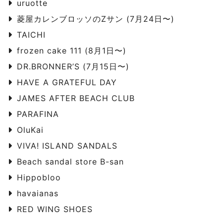
uruotte
菱屋カレンブロッソのZサン (7月24日〜)
TAICHI
frozen cake 111 (8月1日〜)
DR.BRONNER’S (7月15日〜)
HAVE A GRATEFUL DAY
JAMES AFTER BEACH CLUB
PARAFINA
OluKai
VIVA! ISLAND SANDALS
Beach sandal store B-san
Hippobloo
havaianas
RED WING SHOES