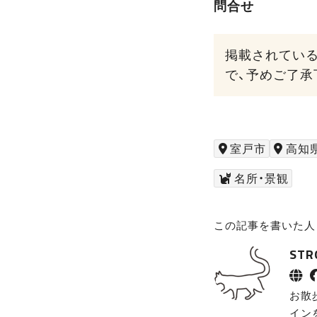
問合せ
掲載されてい
で、予めご了承
室戸市
高知
名所・景観
この記事を書いた人
ST
お散
イン