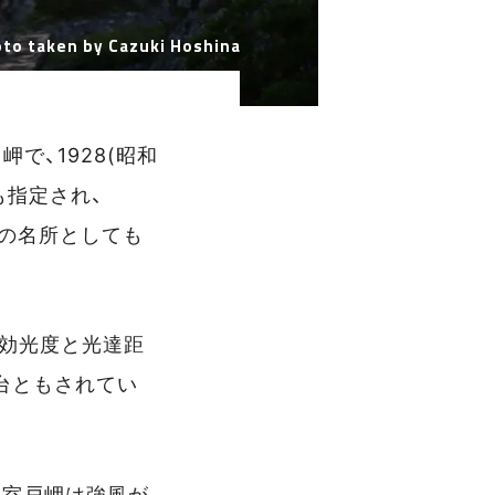
to taken by Cazuki Hoshina
で、1928(昭和
も指定され、
ンの名所としても
、実効光度と光達距
台ともされてい
め室戸岬は強風が