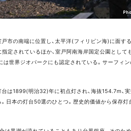
Pho
戸市の南端に位置し、太平洋(フィリピン海)に面する岬
に指定されているほか、室戸阿南海岸国定公園として
3)年には世界ジオパークにも認定されている。サーフィ
は1899(明治32)年に初点灯され、海抜154.7m
る。日本の灯台50選のひとつ。歴史的価値から保存灯
沖合は黒潮が流れていることもあり台風銀座。そのた