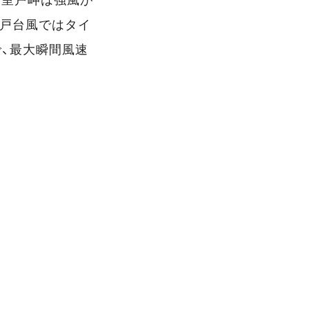
2室戸台風ではタイ
、最大瞬間風速