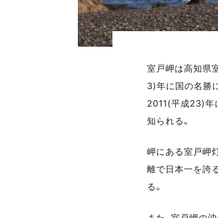
室戸岬は高知県室
3)年に国の名勝
2011(平成2
知られる。
岬にある室戸岬灯台
離で日本一を誇
る。
また、室戸岬の