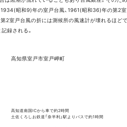
934(昭和9)年の室戸台風、1961(昭和36)年の第
。第2室戸台風の折には測候所の風速計が壊れるほどで
上と記録される。
高知県室戸市室戸岬町
スポットデータ
高知道南国ICから車で約2時間
土佐くろしお鉄道「奈半利」駅よりバスで約1時間