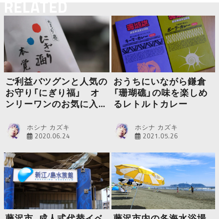
RELATED
ご利益バツグンと人気の
おうちにいながら鎌倉
お守り「にぎり福」 オ
「珊瑚礁」の味を楽しめ
ンリーワンのお気に入り
るレトルトカレー
を探そう
ホシナ カズキ
ホシナ カズキ
2020.06.24
2021.05.26
藤沢市、成人式代替イベ
藤沢市内の各海水浴場、