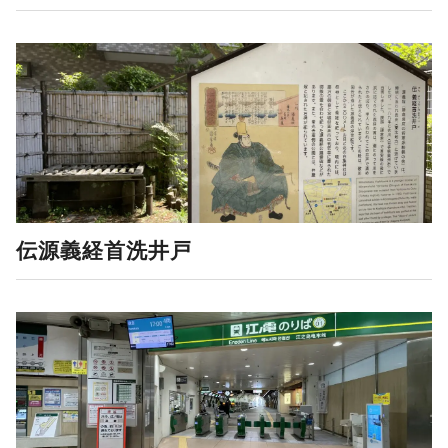
伝源義経首洗井戸