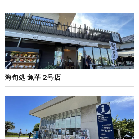
海旬処 魚華 2号店