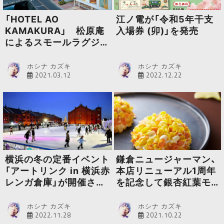
「HOTEL AO
江ノ電が「令和5年干支
KAMAKURA」 松原庵
入場券 (卯)」を発売
によるスモールラグジュ
アリーホテルが開業
ホシナ カズキ
ホシナ カズキ
2021.03.12
2022.12.22
横浜の冬の定番イベント
鎌倉ニュージャーマン、
「アートリンク in 横浜赤
本店リニューアル1周年
レンガ倉庫」が開催され
を記念して銀杏紅葉モ
ます
チーフの「鎌倉もみじ」
を発売
ホシナ カズキ
ホシナ カズキ
2022.11.28
2021.10.22