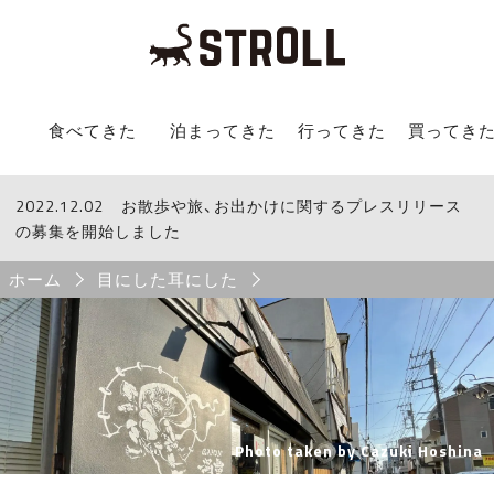
STROLL Menu
食べてきた
泊まってきた
行ってきた
買ってき
2022.12.02
STROLLからのお知らせ
お散歩や旅、お出かけに関するプレスリリース
の募集を開始しました
Breadcrumb
ホーム
目にした耳にした
Photo taken by Cazuki Hoshina