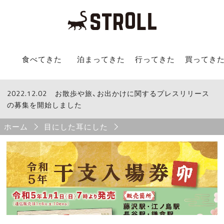
STROLL Menu
食べてきた
泊まってきた
行ってきた
買ってき
2022.12.02
STROLLからのお知らせ
お散歩や旅、お出かけに関するプレスリリース
の募集を開始しました
Breadcrumb
ホーム
目にした耳にした