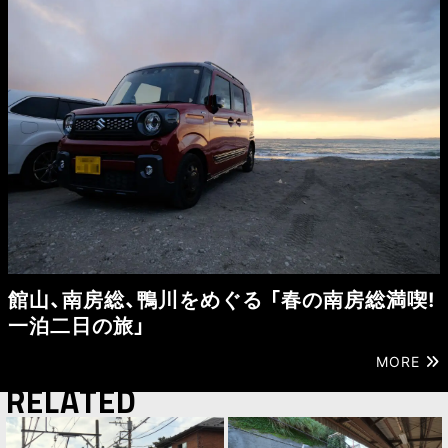
館山、南房総、鴨川をめぐる 「春の南房総満喫!
一泊二日の旅」
MORE
RELATED