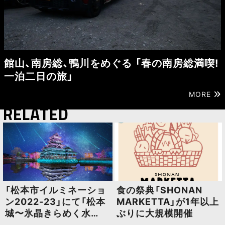
館山、南房総、鴨川をめぐる 「春の南房総満喫!
一泊二日の旅」
MORE
RELATED
「松本市イルミネーショ
食の祭典「SHONAN
ン2022-23」にて「松本
MARKETTA」が1年以上
城〜氷晶きらめく水
ぶりに大規模開催
鏡〜」が2022年12月1日