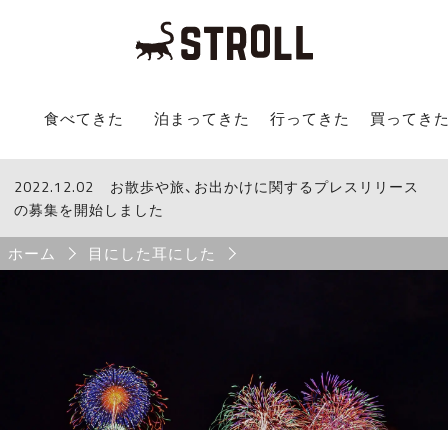
STROLL Menu
食べてきた
泊まってきた
行ってきた
買ってき
2022.12.02
STROLLからのお知らせ
お散歩や旅、お出かけに関するプレスリリース
の募集を開始しました
Breadcrumb
ホーム
目にした耳にした