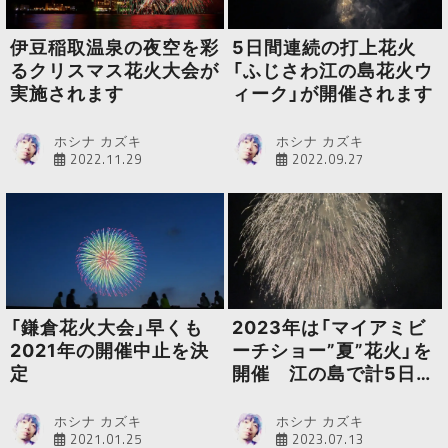
伊豆稲取温泉の夜空を彩
5日間連続の打上花火
るクリスマス花火大会が
「ふじさわ江の島花火ウ
実施されます
ィーク」が開催されます
ホシナ カズキ
ホシナ カズキ
2022.11.29
2022.09.27
「鎌倉花火大会」早くも
2023年は「マイアミビ
2021年の開催中止を決
ーチショー”夏”花火」を
定
開催 江の島で計5日間
の花火大会
ホシナ カズキ
ホシナ カズキ
2021.01.25
2023.07.13