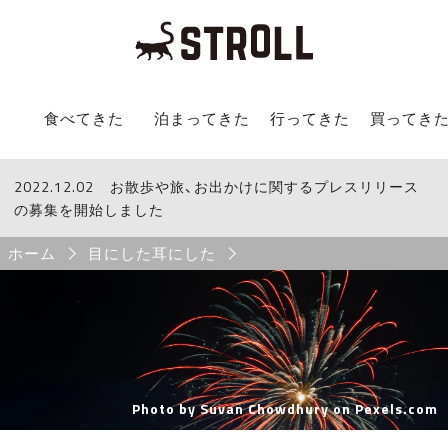
STROLL Menu
食べてきた
泊まってきた
行ってきた
買ってき
2022.12.02
STROLLからのお知らせ
お散歩や旅、お出かけに関するプレスリリース
の募集を開始しました
Breadcrumb
ホーム
目にした耳にした
Photo by Suvan Chowdhury on
Pexels.com