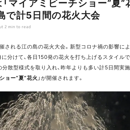
年は「マイアミビーチショー”夏”
島で計5日間の花火大会
t 2 min to read
開催される江の島の花火大会。新型コロナ禍の影響によ
加)に分けて、各日150発の花火を打ち上げるスタイル
その分散型様式を取り入れ、昨年よりも多い計5日間実
ショー”夏”花火
」が開催されます。