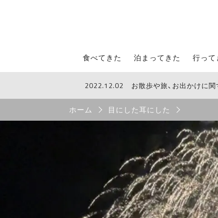
STROLL Menu
食べてきた
泊まってきた
行って
2022.12.02
お散歩や旅、お出かけに
STROLLからのお知らせ
Breadcrumb
ホーム
目にした耳にした