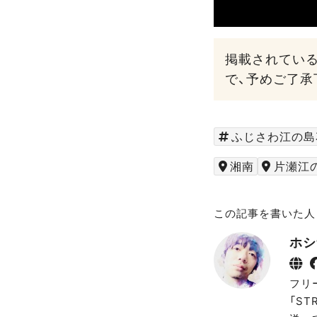
掲載されてい
で、予めご了承
ふじさわ江の島
湘南
片瀬江
この記事を書いた人
ホシ
フリ
「S