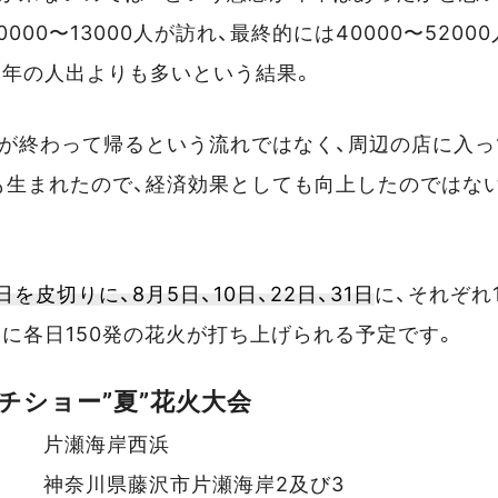
000〜13000人が訪れ、最終的には40000〜520
例年の人出よりも多いという結果。
火が終わって帰るという流れではなく、周辺の店に入
も生まれたので、経済効果としても向上したのではな
日を皮切りに、8月5日、10日、22日、31日
に、それぞれ
に各日150発の花火が打ち上げられる予定です。
チショー”夏”花火大会
片瀬海岸西浜
イベントデータ
神奈川県藤沢市片瀬海岸2及び3