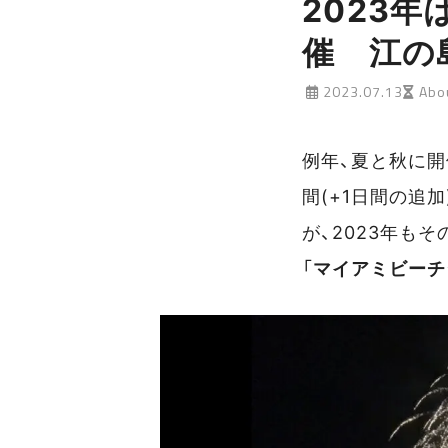
2023
催 江の
2023.07.13
Abou
例年、夏と秋に
間(+1日間の追
が、2023年も
「
マイアミビーチ