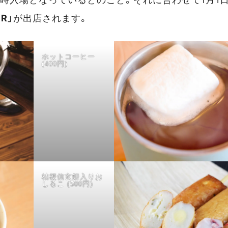
ER
」が出店されます。
ホットコーヒー
(400円)
桔梗信玄餅入りお
しるこ (500円)