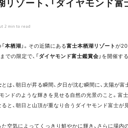
湖リゾート、「ダイヤモンド富
t 2 min to read
「
本栖湖
」。その近隣にある
富士本栖湖リゾート
が20
日までの限定で、「
ダイヤモンド富士鑑賞会
」を開催す
士
とは、朝日が昇る瞬間、夕日が沈む瞬間に、太陽が富
ヤモンドのような輝きを見せる自然の光景のこと。富
なると、朝日と山頂が重なり合うダイヤモンド富士が
った空気によってくっきり鮮やかに輝き、さらに場内