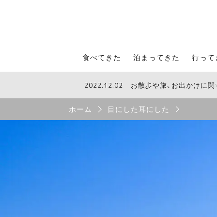
STROLL Menu
食べてきた
泊まってきた
行って
2022.12.02
お散歩や旅、お出かけに
STROLLからのお知らせ
Breadcrumb
ホーム
目にした耳にした