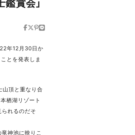
士鑑賞会」
22年12月30日か
ることを発表しま
士山頂と重なり合
士本栖湖リゾート
見られるのだそ
の竜神池に映りこ