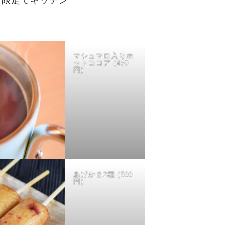
マシュマロ入りホ
ットココア (450
円)
あげかま2種 (500
円)