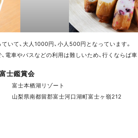
ていて、大人1000円、小人500円となっています。
で、電車やバスなどの利用は難しいため、行くならば車
富士鑑賞会
富士本栖湖リゾート
イベントデータ
山梨県南都留郡富士河口湖町富士ヶ嶺212