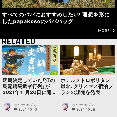
すべてのパパにおすすめしたい! 理想を形に
したpapakosoのパパバッグ
MORE
RELATED
延期決定していた「江の
ホテルメトロポリタン
島流鏑馬武者行列」が
鎌倉、クリスマス宿泊プ
2021年11月20日に開催
ランの販売を発表
決定
ホシナ カズキ
ホシナ カズキ
2021.10.19
2021.10.28