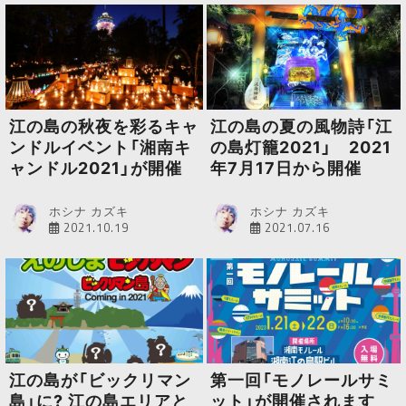
江の島の秋夜を彩るキャ
江の島の夏の風物詩「江
ンドルイベント「湘南キ
の島灯籠2021」 2021
ャンドル2021」が開催
年7月17日から開催
ホシナ カズキ
ホシナ カズキ
2021.10.19
2021.07.16
江の島が「ビックリマン
第一回「モノレールサミ
島」に? 江の島エリアと
ット」が開催されます