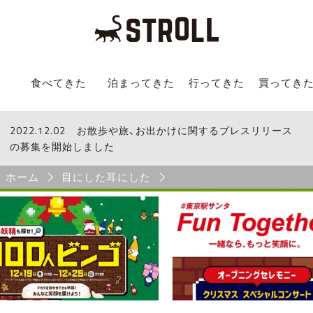
STROLL Menu
食べてきた
泊まってきた
行ってきた
買ってき
2022.12.02
STROLLからのお知らせ
お散歩や旅、お出かけに関するプレスリリース
の募集を開始しました
Breadcrumb
ホーム
目にした耳にした