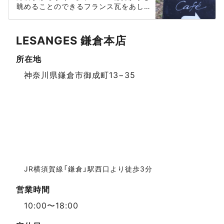
レ・ザンジュ」
眺めることのできるフランス瓦をあし
らった洋菓子のお店「レ・ザンジュ鎌倉
本店」へ行ってみました。厳選された素
材と確かな技術で提供される贅沢なケ
LESANGES 鎌倉本店
ーキをいただくことができます。
所在地
スポットデータ
神奈川県鎌倉市御成町13−35
JR横須賀線「鎌倉」駅西口より徒歩3分
営業時間
10:00〜18:00