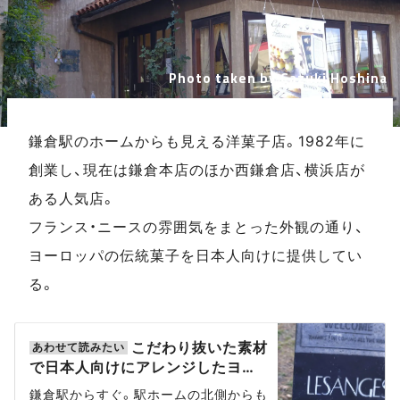
Photo taken by Cazuki Hoshina
鎌倉駅のホームからも見える洋菓子店。1982年に
創業し、現在は鎌倉本店のほか西鎌倉店、横浜店が
ある人気店。
フランス・ニースの雰囲気をまとった外観の通り、
ヨーロッパの伝統菓子を日本人向けに提供してい
る。
こだわり抜いた素材
で日本人向けにアレンジしたヨー
ロッパ伝統菓子を味わえる「鎌倉
鎌倉駅からすぐ。駅ホームの北側からも