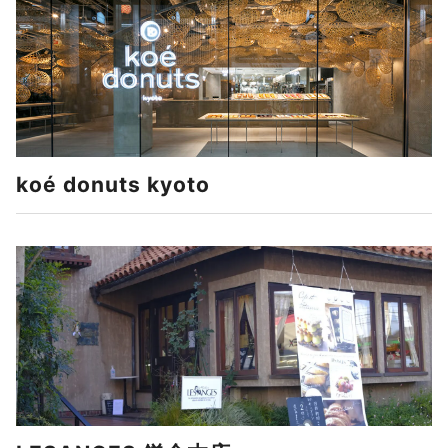
koé donuts kyoto