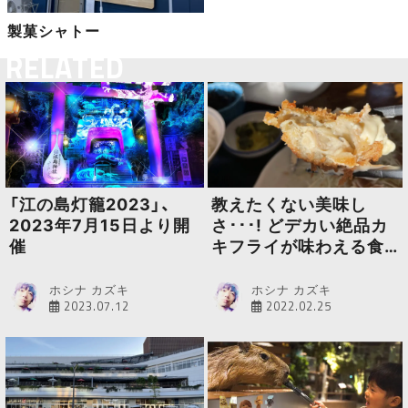
製菓シャトー
RELATED
「江の島灯籠2023」、
教えたくない美味し
2023年7月15日より開
さ･･･! どデカい絶品カ
催
キフライが味わえる食
堂「味処 まるたか」
ホシナ カズキ
ホシナ カズキ
2023.07.12
2022.02.25