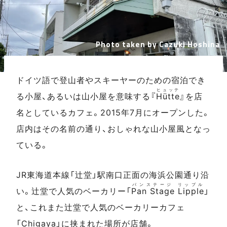
Photo taken by Cazuki Hoshina
ドイツ語で登山者やスキーヤーのための宿泊でき
ヒュッテ
る小屋、あるいは山小屋を意味する『
Hütte
』を店
名としているカフェ。2015年7月にオープンした。
店内はその名前の通り、おしゃれな山小屋風となっ
ている。
JR東海道本線「辻堂」駅南口正面の海浜公園通り沿
パンステージ リップル
い。辻堂で人気のベーカリー「
Pan Stage Lipple
」
と、これまた辻堂で人気のベーカリーカフェ
「Chigaya」に挟まれた場所が店舗。