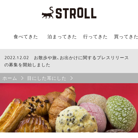
STROLL Menu
食べてきた
泊まってきた
行ってきた
買ってき
2022.12.02
STROLLからのお知らせ
お散歩や旅、お出かけに関するプレスリリース
の募集を開始しました
Breadcrumb
ホーム
目にした耳にした