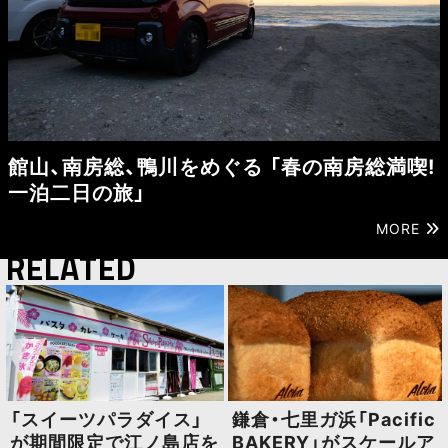
館山、南房総、鴨川をめぐる 「春の南房総満喫!
一泊二日の旅」
MORE
RELATED
「スイーツパラダイス」
鎌倉・七里ガ浜「Pacific
が期間限定で江ノ島店を
BAKERY」がスケールア