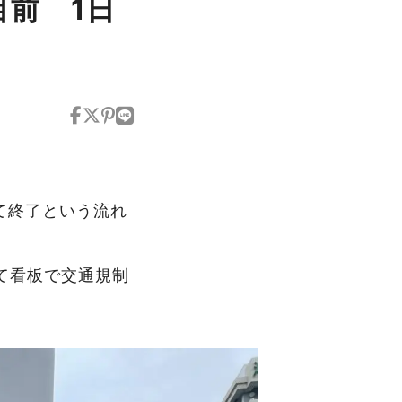
目前 1日
して終了という流れ
て看板で交通規制