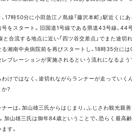
、17時50分に小田急江ノ島線「藤沢本町」駅近くに
号をスタート。旧国道1号線である県道43号線、44
線と合流する地点に近い「四ツ谷交差点」でまた途切れ、
る湘南中央病院前を再びスタートし、18時35分には
セレブレーションが実施されるという流れになるよう
るわけではなく、途切れながらランナーが走っていく
か?
ンナーは、加山雄三氏からはじまり、ふじさわ観光親
。加山雄三氏は御年84歳ということで、恐らく最高
います。