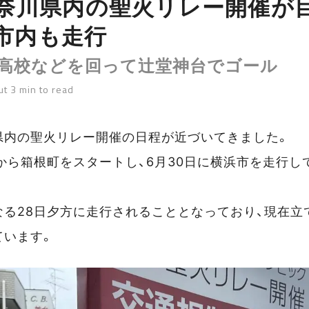
神奈川県内の聖火リレー開催が
市内も走行
南高校などを回って辻堂神台でゴール
t 3 min to read
県内の聖火リレー開催の日程が近づいてきました。
8日から箱根町をスタートし、6月30日に横浜市を走行
。
なる28日夕方に走行されることとなっており、現在立
ています。