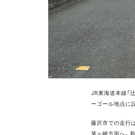
JR東海道本線「
ーゴール地点に
藤沢市での走行は
茅ヶ崎方面へ。