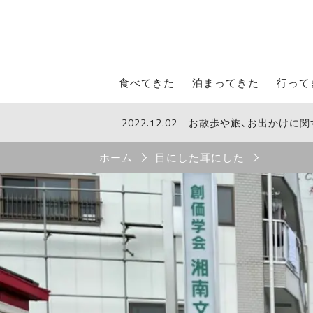
STROLL Menu
食べてきた
泊まってきた
行って
2022.12.02
お散歩や旅、お出かけに
STROLLからのお知らせ
Breadcrumb
ホーム
目にした耳にした