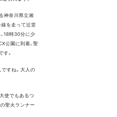
ある神奈川県立湘
号線を走って辻堂
18時30分に少
CX公園に到着、聖
です。
んですね。大人の
善大使でもあるつ
齢の聖火ランナー