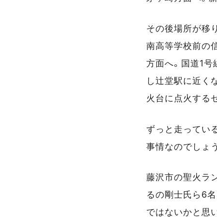
その後場所が移り
南高等学校前の信
方面へ。国道1号
し辻堂駅に近くな
火台に点火する
ずっと走ってい
事情なのでしょう
藤沢市の聖火ラ
るの剛士氏ら6名
ではないかと思