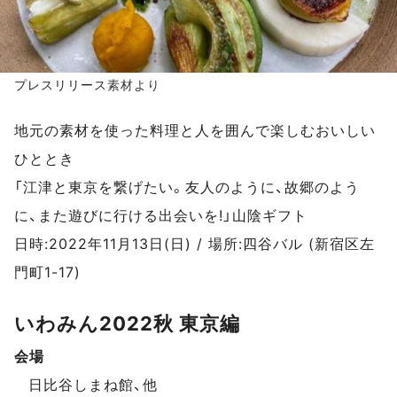
プレスリリース
素材より
地元の素材を使った料理と人を囲んで楽しむおいしい
ひととき
「江津と東京を繋げたい。友人のように、故郷のよう
に、また遊びに行ける出会いを!」山陰ギフト
日時:2022年11月13日(日) / 場所:四谷バル (新宿区左
門町1-17)
いわみん2022秋 東京編
会場
イベントデータ
日比谷しまね館、他