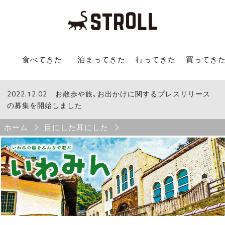
STROLL Menu
食べてきた
泊まってきた
行ってきた
買ってき
2022.12.02
STROLLからのお知らせ
お散歩や旅、お出かけに関するプレスリリース
の募集を開始しました
Breadcrumb
ホーム
目にした耳にした