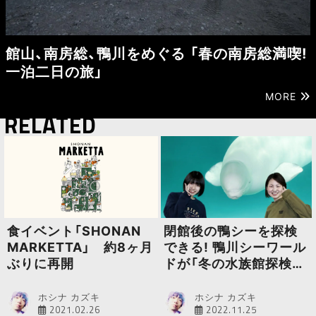
館山、南房総、鴨川をめぐる 「春の南房総満喫!
一泊二日の旅」
MORE
RELATED
食イベント「SHONAN
閉館後の鴨シーを探検
MARKETTA」 約8ヶ月
できる! 鴨川シーワール
ぶりに再開
ドが「冬の水族館探検プ
ラン」を開催
ホシナ カズキ
ホシナ カズキ
2021.02.26
2022.11.25