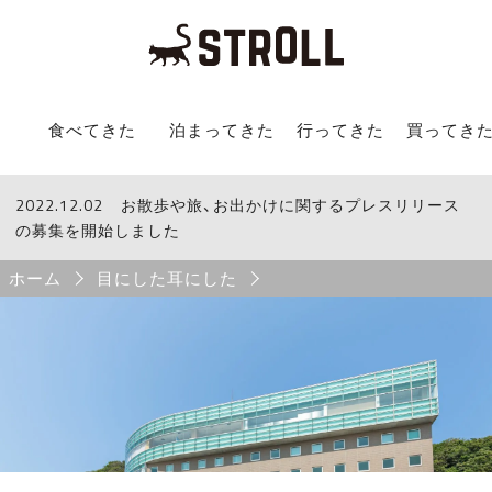
STROLL Menu
食べてきた
泊まってきた
行ってきた
買ってき
2022.12.02
STROLLからのお知らせ
お散歩や旅、お出かけに関するプレスリリース
の募集を開始しました
Breadcrumb
ホーム
目にした耳にした