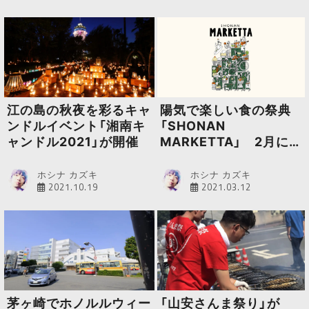
江の島の秋夜を彩るキャ
陽気で楽しい食の祭典
ンドルイベント「湘南キ
「SHONAN
ャンドル2021」が開催
MARKETTA」 2月に引
き続き3月も小規模開催
ホシナ カズキ
ホシナ カズキ
2021.10.19
2021.03.12
茅ヶ崎でホノルルウィー
「山安さんま祭り」が