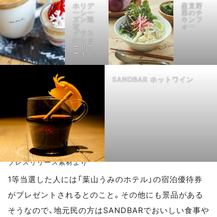
ホリデ
産直野
ーシー
菜のチ
ズン限
キンフ
定
ォー
グラス
のショ
ートケ
ーキ
SANDBAR ホットワイン
プレスリリース素材より
1等当選した人には「葉山うみのホテル」の宿泊優待券
がプレゼントされるとのこと。その他にも景品がある
そうなので、地元民の方はSANDBARでおいしい食事や