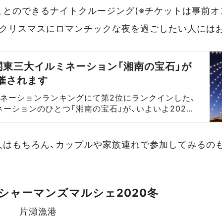
ことのできるナイトクルージング(※チケットは事前オ
、クリスマスにロマンチックな夜を過ごしたい人には
関東三大イルミネーション「湘南の宝石」が
開催されます
ミネーションランキングにて第2位にランクインした、
ーションのひとつ「湘南の宝石」が、いよいよ2020
ら2021年3月7日まで開催されます。今年は江の島のみ
エリアまで拡大しての開催です。
人はもちろん、カップルや家族連れで参加してみるの
シャーマンズマルシェ2020冬
片瀬漁港
イベントデータ