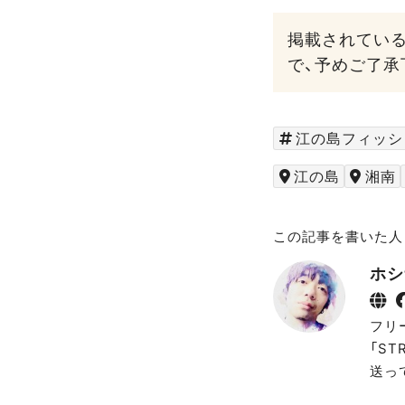
掲載されてい
で、予めご了承
江の島フィッシ
江の島
湘南
この記事を書いた人
ホシ
フリ
「S
送っ