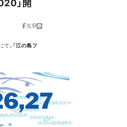
20」開
にて、「
江の島フ