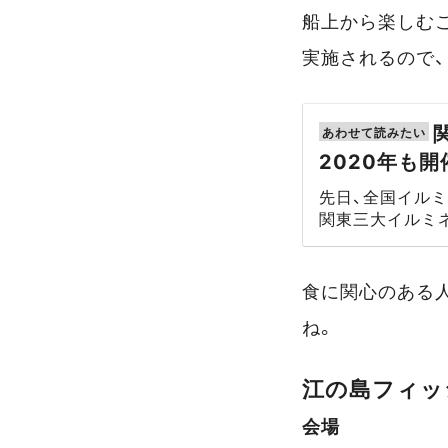
船上から楽しむ
実施されるので
2020年も
先日、全国イル
関東三大イルミネ
年11月21日か
ならず片瀬海岸
食に関心のある
ね。
江の島フィッ
会場