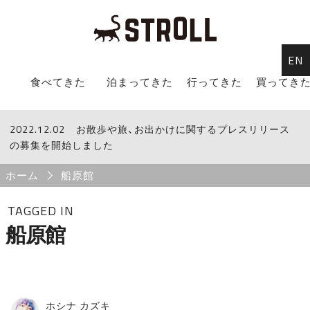
EN
STROLL Menu
食べてきた
泊まってきた
行ってきた
買ってき
2022.12.02
STROLLからのお知らせ
お散歩や旅、お出かけに関するプレスリリース
の募集を開始しました
Breadcrumb
ホーム
船原館
TAGGED IN
船原館
ホシナ カズキ