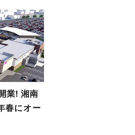
が開業! 湘南
年春にオー