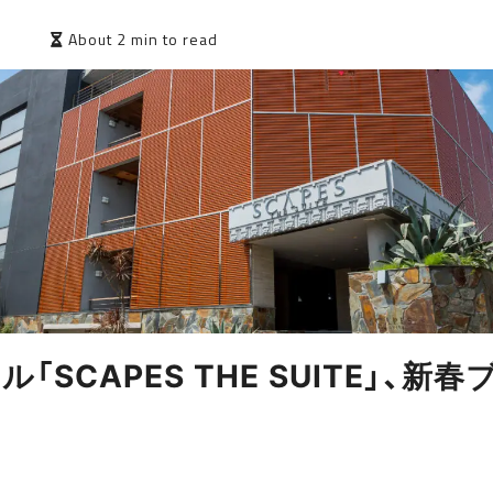
5
About 2 min to read
「SCAPES THE SUITE」、新