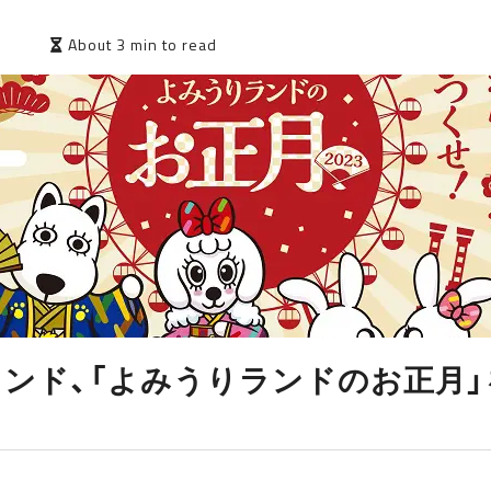
9
About 3 min to read
ンド、「よみうりランドのお正月」