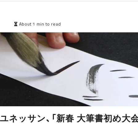
5
About 1 min to read
ユネッサン、「新春 大筆書初め大