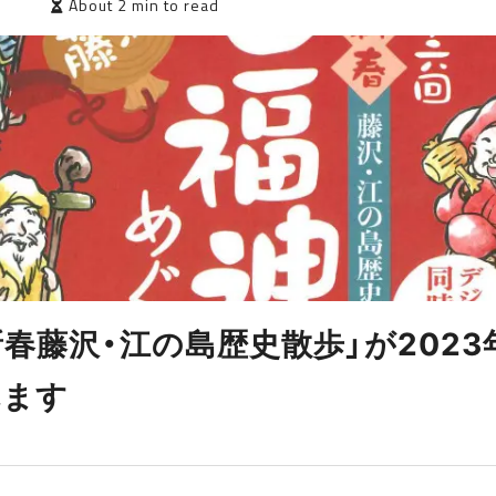
2
About 2 min to read
 新春藤沢・江の島歴史散歩」が2023
れます