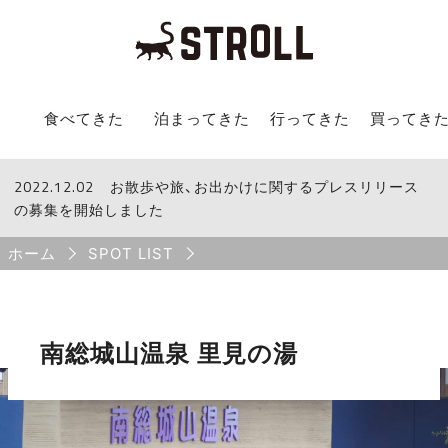
STROLL Menu
食べてきた
泊まってきた
行ってきた
買ってき
2022.12.02
STROLLからのお知らせ
お散歩や旅、お出かけに関するプレスリリース
の募集を開始しました
Breadcrumb
ホーム
SPOT LIST
南総城山温泉 里見の湯