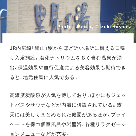
Photo taken by Cazuki Hoshina
JR内房線「館山」駅からほど近い場所に構える日帰
り入浴施設。塩化ナトリウムを多く含む温泉が湧
出、保温効果や血行促進による美容効果も期待でき
ると、地元住民に人気である。
高濃度炭酸泉が人気を博しており、ほかにもジェッ
トバスやサウナなどが内湯に併設されている。露
天には美しくまとめられた庭園があるほか、プライ
ベートを保つ個室風呂や岩盤浴、各種リラクゼーシ
ョンメニューなどが充実。