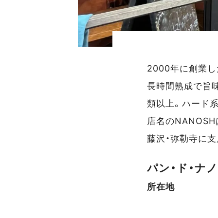
2000年に創業
長時間熟成で旨味
類以上。ハード
店名のNANOS
藤沢・弥勒寺に支
パン・ド・ナ
所在地