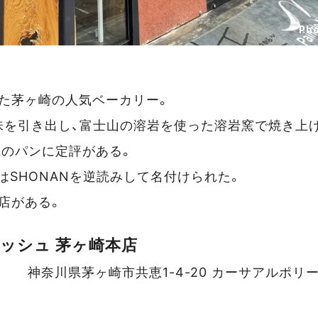
Pho
した茅ヶ崎の人気ベーカリー。
を引き出し、富士山の溶岩を使った溶岩窯で焼き上げ
系のパンに定評がある。
HはSHONANを逆読みして名付けられた。
店がある。
ノッシュ 茅ヶ崎本店
神奈川県茅ヶ崎市共恵1-4-20 カーサアルポリー
スポットデータ