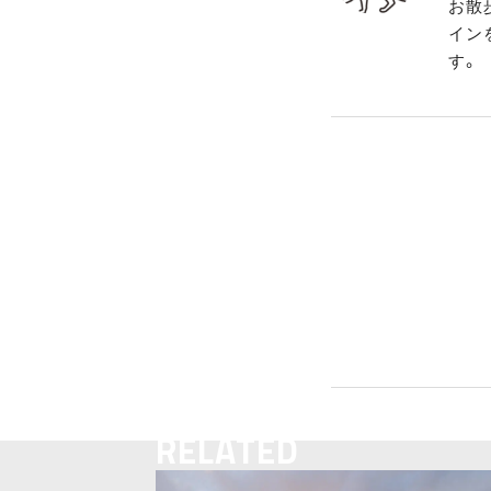
お散
イン
す。
RELATED