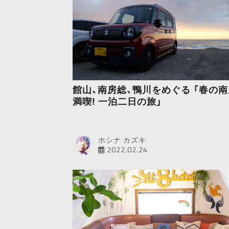
館山、南房総、鴨川をめぐる 「春の
満喫! 一泊二日の旅」
ホシナ カズキ
2022.02.24