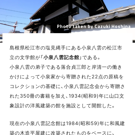
Photo taken by Cazuki Hoshina
島根県松江市の塩見縄手にある小泉八雲の松江市
立の文学館が「
小泉八雲記念館
」である。
小泉八雲の弟子である落合貞三郎と岸清一の働き
かけによって小泉家から寄贈された22点の原稿を
コレクションの基礎に、小泉八雲記念会から寄贈さ
れた350冊の書籍を加え、1934(昭和9)年に山口文
象設計の洋風建築の館を施設として開館した。
現在の小泉八雲記念館は1984(昭和59)年に和風建
築の木造平屋建に改築されたものをベースに、