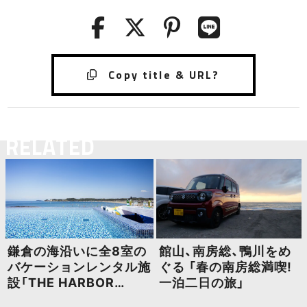
RELATED
鎌倉の海沿いに全8室の
館山、南房総、鴨川をめ
バケーションレンタル施
ぐる 「春の南房総満喫!
設「THE HARBOR
一泊二日の旅」
TERRACE」がオープン