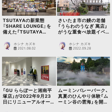
TSUTAYAの新業態
さいたま市の鰻の老舗
『SHARE LOUNGE』を
「うらわのうなぎ 萬店」
備えた「TSUTAYA
がうな重食べ放題イベ
BOOKSTORE 川崎駅前
ントを実施
店」がリニューアルオー
ホシナ カズキ
ホシナ カズキ
2021.08.02
2022.09.28
プン
「GU ららぽーと湘南平
ムーミンバレーパーク、
塚店」が2022年9月23
真夏のひんやり体験「ム
日にリニューアルオープ
ーミン谷の雲海」を開催
ン
決定