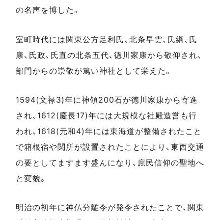
の名声を博した。
室町時代には関東公方足利氏、北条早雲、氏綱、氏
康、氏政、氏直の北条五代、徳川家康から敬仰され、
部門からの崇敬が篤い神社として栄えた。
1594(文禄3)年に神領200石が徳川家康から寄進
され、1612(慶長17)年には大規模な社殿造営も行
われ、1618(元和4)年には東海道が整備されたこと
で箱根宿や関所が設置されたことにより、東西交通
の要としてますます盛んになり、庶民信仰の聖地へ
と変貌。
明治の初年に神仏分離令が発令されたことで、関東