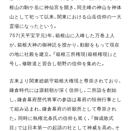
根山の駒ケ岳に神仙宮を開き、同主峰の神山を神体
山として祀って以来、関東における山岳信仰の一大
霊場になったという。
757(天平宝字元)年、箱根山に入峰した万巻上人
が、箱根大神の御神託を授かり、勅願をもって現在
の地に社殿を建立。「箱根三所権現(箱根権現)」と
号し、修験道と習合し朝野の信仰を集めた。
古来より関東総鎮守箱根大権現と尊崇されており、
鎌倉時代には源頼朝が深く信仰し、二所詣を創始
し、鎌倉幕府歴代将軍の参詣は幕府の恒例行事とし
て組み込まれ、鎌倉幕府の祈願所として尊崇され
た。同時に執権北条氏の信仰も篤く、『御成敗式
目』では日本第一の起請の社として神威を高め、そ