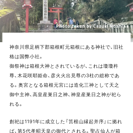
Photo taken by Cazuki Hoshina
神奈川県足柄下郡箱根町元箱根にある神社で、旧社
格は国弊小社。
御祭神は箱根大神とされているが、これは瓊瓊杵
尊、木花咲耶姫命、彦火火出見尊の3柱の総称であ
る。奥宮となる箱根元宮には造化三神として天之
御中主神、高皇産巣日之神、神皇産巣日之神が祀ら
れる。
創祀は1191年に成立した『筥根山縁起并序』に拠れ
ば、第5代孝昭天皇の御代とされる。聖占仙人が箱