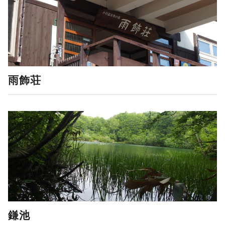
雨飾荘
鎌池