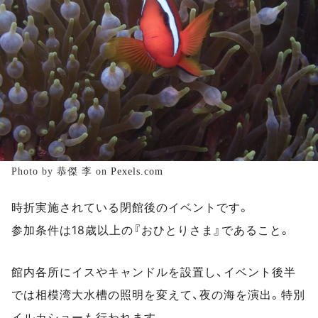
Photo by 恭傑 李 on
Pexels.com
時折実施されている閉館後のイベントです。
参加条件は18歳以上の『おひとりさま』であること。
館内各所にイスやキャンドルを設置し、イベント後半
では相模湾大水槽の照明を変えて、夜の海を演出。特別
イルカショーも行われます。