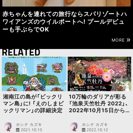
赤ちゃんを連れての旅行ならスパリゾートハ
ワイアンズのウイルポートへ! プールデビュ
ーも手ぶらでOK
MORE
RELATED
湘南江の島が「ビックリ
10万輪のダリアが彩る
マン島」に! 「えのしまビ
「池泉天竺牡丹 2022」、
ックリマン」の詳細決定
2022年10月15日から
開催
ホシナ カズキ
ホシナ カズキ
2021.10.15
2022.10.12