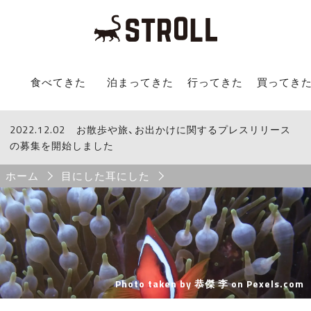
STROLL Menu
食べてきた
泊まってきた
行ってきた
買ってき
2022.12.02
STROLLからのお知らせ
お散歩や旅、お出かけに関するプレスリリース
の募集を開始しました
Breadcrumb
ホーム
目にした耳にした
Photo taken by 恭傑 李 on
Pexels.com