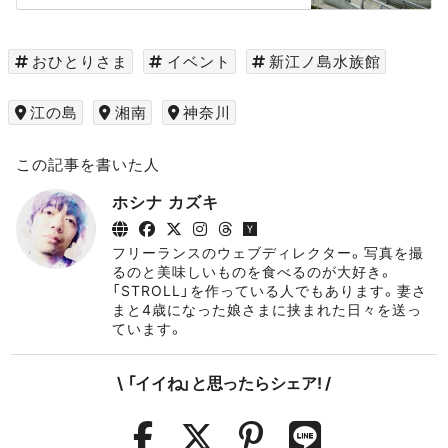
館」。参加条件は『おひとりさま』である
こと。ただそれだけのイベントが再び開
催されます。2021年6月26日と28日の
2日間。前回行けなかった人も行った人
おひとりさま
イベント
新江ノ島水族館
もぜひ足を運んでみては?
江の島
湘南
神奈川
この記事を書いた人
ホシナ カズキ
フリーランスのウェブディレクター。写真を撮
るのと美味しいものを食べるのが大好き。
「STROLL」を作っている人でもあります。妻さ
まと4歳になった娘さまに挟まれた日々を送っ
ています。
\ 「イイね」と思ったらシェア! /