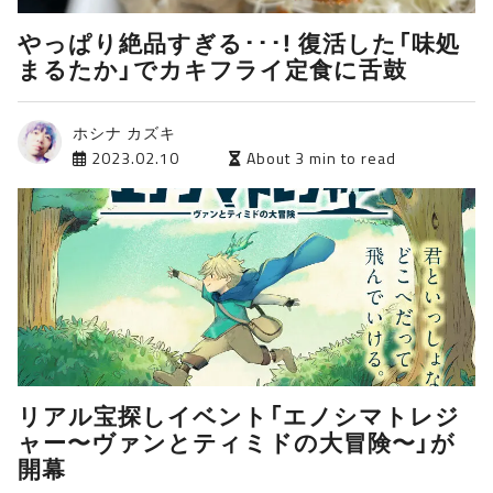
やっぱり絶品すぎる･･･! 復活した「味処
まるたか」でカキフライ定食に舌鼓
ホシナ カズキ
2023.02.10
About 3 min to read
リアル宝探しイベント「エノシマトレジ
ャー〜ヴァンとティミドの大冒険〜」が
開幕