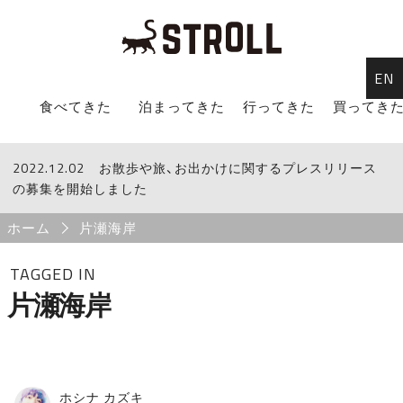
EN
STROLL Menu
食べてきた
泊まってきた
行ってきた
買ってき
2022.12.02
STROLLからのお知らせ
お散歩や旅、お出かけに関するプレスリリース
の募集を開始しました
Breadcrumb
ホーム
片瀬海岸
TAGGED IN
片瀬海岸
ホシナ カズキ