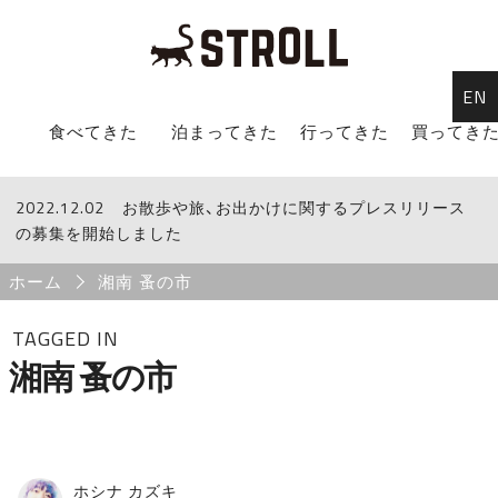
EN
STROLL Menu
食べてきた
泊まってきた
行ってきた
買ってき
2022.12.02
STROLLからのお知らせ
お散歩や旅、お出かけに関するプレスリリース
の募集を開始しました
Breadcrumb
ホーム
湘南 蚤の市
TAGGED IN
湘南 蚤の市
ホシナ カズキ