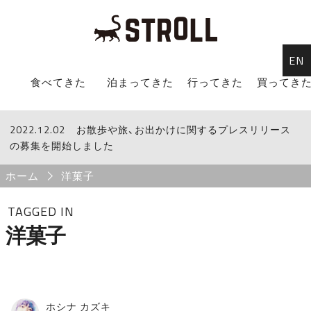
EN
STROLL Menu
食べてきた
泊まってきた
行ってきた
買ってき
2022.12.02
STROLLからのお知らせ
お散歩や旅、お出かけに関するプレスリリース
の募集を開始しました
Breadcrumb
ホーム
洋菓子
TAGGED IN
洋菓子
ホシナ カズキ