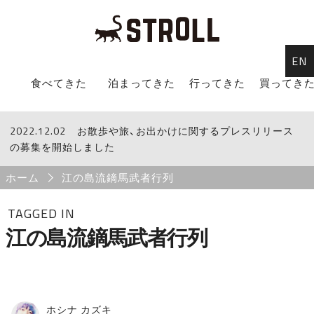
EN
STROLL Menu
食べてきた
泊まってきた
行ってきた
買ってき
2022.12.02
STROLLからのお知らせ
お散歩や旅、お出かけに関するプレスリリース
の募集を開始しました
Breadcrumb
ホーム
江の島流鏑馬武者行列
TAGGED IN
江の島流鏑馬武者行列
ホシナ カズキ