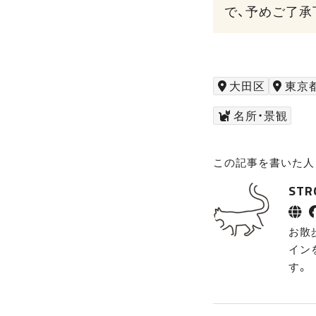
で、予めご了承
大田区
東京
名所・景観
この記事を書いた人
ST
お散
イン
す。