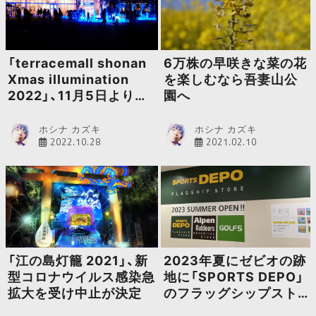
「terracemall shonan
6万株の早咲きな菜の花
Xmas illumination
を楽しむなら吾妻山公
2022」、11月5日より開
園へ
催
ホシナ カズキ
ホシナ カズキ
2022.10.28
2021.02.10
「江の島灯籠 2021」、新
2023年夏にゼビオの跡
型コロナウイルス感染急
地に「SPORTS DEPO」
拡大を受け中止が決定
のフラッグシップスト
アがオープン