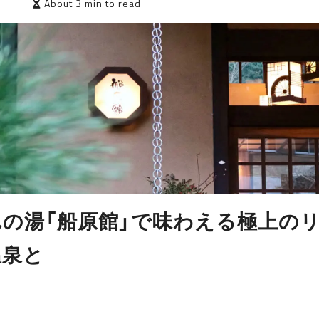
9
About 3 min to read
の湯「船原館」で味わえる極上の
温泉と