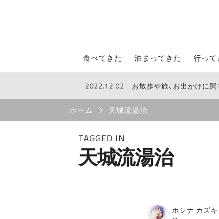
STROLL Menu
食べてきた
泊まってきた
行って
2022.12.02
お散歩や旅、お出かけに
STROLLからのお知らせ
Breadcrumb
ホーム
天城流湯治
TAGGED IN
天城流湯治
ホシナ カズキ